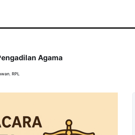
Pengadilan Agama
awan
,
RPL