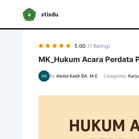
Lewati
ke
stisdu
konten
5.00
(1 Rating)
MK_Hukum Acara Perdata 
AK
By
Abdul Kadir BA. M.E
Categories:
Kary